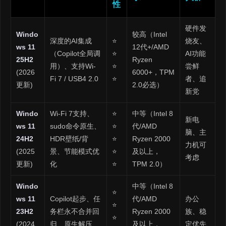
性
硬件发
Windo
较高（Intel
深度的AI集成
⭐
烧友、
ws 11
12代+/AMD
（Copilot全局调
⭐
AI功能
25H2
Ryzen
用）、支持Wi-
⭐
尝鲜
(2026
6000+，TPM
Fi 7 / USB4 2.0
⭐
者、追
更新)
2.0必选）
新党
Windo
Wi-Fi 7支持、
⭐
中等（Intel 8
新电
ws 11
sudo命令原生、
⭐
代/AMD
脑、主
24H2
HDR壁纸/背
⭐
Ryzen 2000
力机可
(2025
景、节能模式优
⭐
及以上，
考虑
更新)
化
⭐
TPM 2.0）
Windo
中等（Intel 8
⭐
ws 11
Copilot起步、任
代/AMD
办公
⭐
23H2
务栏永不合并回
Ryzen 2000
族、稳
⭐
(2024
归、原生解压
及以上，
定优先