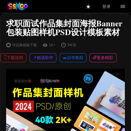
登录
求职面试作品集封面海报Banner
包装贴图样机PSD设计模板素材
作品集模板下载
1K+
3年前
👇下载说明
📌精选软件
✒️自学教程
🌈更多精彩