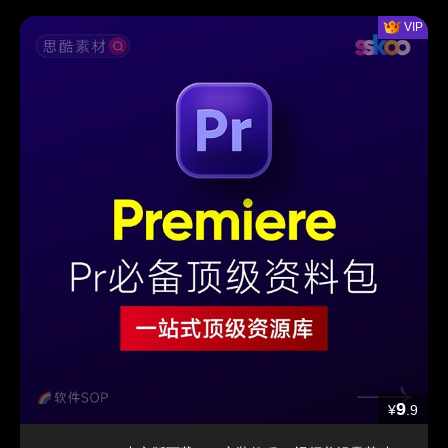
9
¥
.9