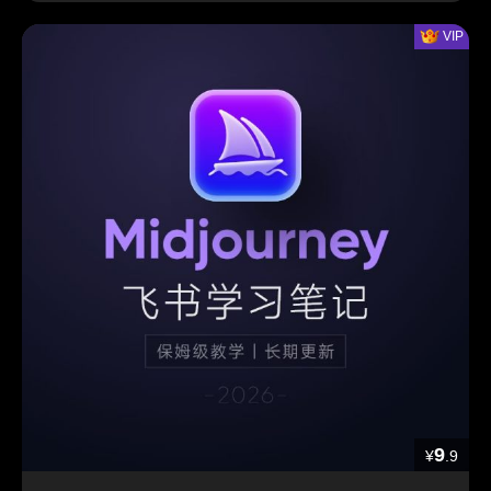
9
¥
.9