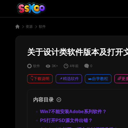
资源
软件
关于设计类软件版本及打开
软件
3K+
4年前
0
👇下载说明
📌精选软件
✒️自学教程
🌈更
内容目录
Win7不能安装Adobe系列软件？
PS打开PSD源文件出错？