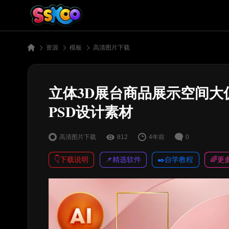
资源
模板
高清图片下载
立体3D展台商品展示空间大
PSD设计素材
高清图片下载
812
4年前
0
👇下载说明
📌精选软件
✒️自学教程
🌈更