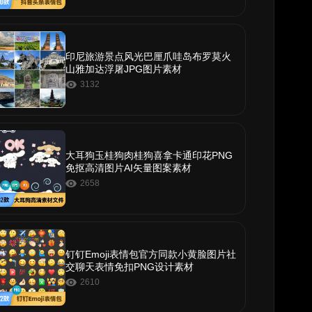
印尼旅游景点风光巴厘爪哇岛布罗莫火
山雅加达浮屠JPG图片素材
3132
大耳狗玉桂狗肉桂狗喜拿卡通印花PNG
免抠高清图片AI矢量图案素材
2658
钉钉Emoji表情包官方同款小黄脸图片社
交聊天表情免扣PNG设计素材
2610