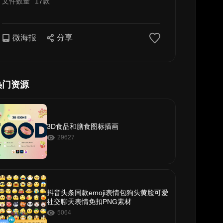
文件数量
17款
微海报
分享
热门资源
3D食品和膳食图标插画
29627
抖音头条同款emoji表情包狗头黄脸可爱
社交聊天表情免扣PNG素材
5064