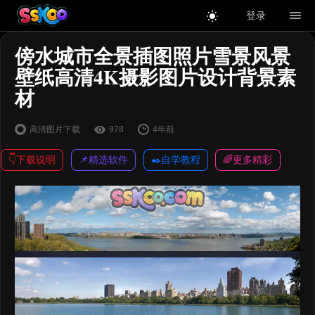
登录
傍水城市全景插图照片雪景风景
壁纸高清4K摄影图片设计背景素
材
高清图片下载
978
4年前
👇下载说明
📌精选软件
✒️自学教程
🌈更多精彩