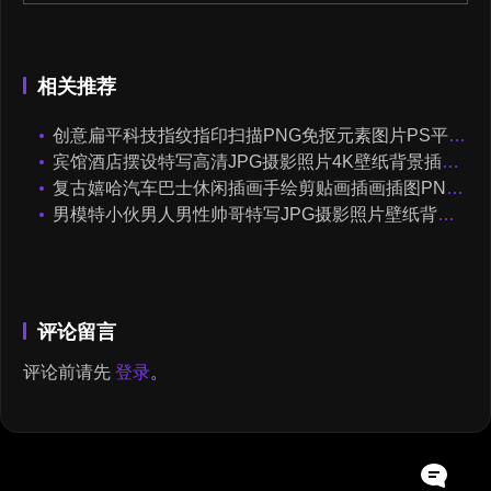
相关推荐
创意扁平科技指纹指印扫描PNG免抠元素图片PS平面装饰设计素材
宾馆酒店摆设特写高清JPG摄影照片4K壁纸背景插图设计素材
复古嬉哈汽车巴士休闲插画手绘剪贴画插画插图PNG免扣AI矢量素材
男模特小伙男人男性帅哥特写JPG摄影照片壁纸背景图片插图设计素材
评论留言
评论前请先
登录
。