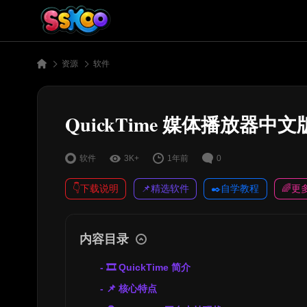
资源
软件
QuickTime 媒体播放器中文
软件
3K+
1年前
0
👇下载说明
📌精选软件
✒️自学教程
🌈更
内容目录
🎞️ QuickTime 简介
📌 核心特点