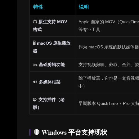
特性
说明
📺
原生支持 MOV
Apple 自家的 MOV（QuickTi
格式
等专业工具
🖥️
macOS 原生播放
作为 macOS 系统的默认媒
器
✂️
基础剪辑功能
支持视频剪辑、截取、合并、旋转、导
除了播放器，它也是一套音视频编
🔊
多媒体框架
中）
🧩
支持插件（老
早期版本 QuickTime 7 
版）
🛑 Windows 平台支持现状