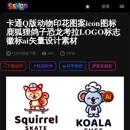
登录
卡通Q版动物印花图案icon图标
鹿狐狸鸽子恐龙考拉LOGO标志
徽标ai矢量设计素材
LOGO模板下载
4K+
1年前
👇下载说明
📌精选软件
✒️自学教程
🌈更多精彩