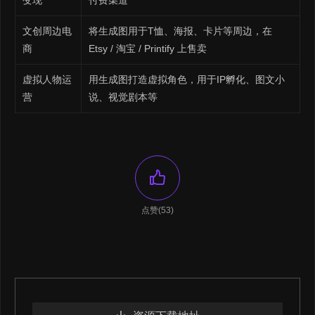
变现
付费渠道
文创周边电
将生成图用于T恤、海报、卡片等周边，在
商
Etsy / 淘宝 / Printify 上售卖
虚拟人物运
用生成图打造虚拟角色，用于IP孵化、图文小
营
说、视觉剧本等
点赞(53)