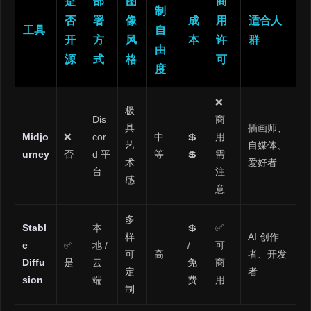
是
部
图
商
制
否
署
像
成
用
适合人
工具
自
开
方
风
本
许
群
由
源
式
格
可
度
❌
极
Dis
商
具
插画师、
Midjo
❌
cor
中
💲
用
艺
自媒体、
urney
否
d 平
等
💲
需
术
爱好者
台
注
感
意
多
Stabl
本
💲
✅
样
AI 创作
e
✅
地 /
/
可
可
高
者、开发
Diffu
是
云
免
商
定
者
sion
端
费
用
制