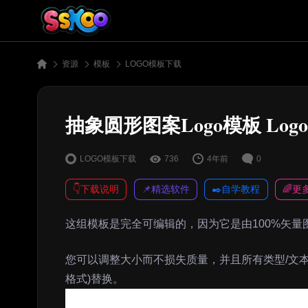
资源
模板
LOGO模板下载
抽象圆形图案Logo模板 Logo Cir
LOGO模板下载
736
4年前
0
👇下载说明
📌精选软件
✒️自学教程
🌈更
这组模板是完全可编辑的，因为它是由100%矢量
您可以调整大小而不损失质量，并且所有类型/文
格式)替换。