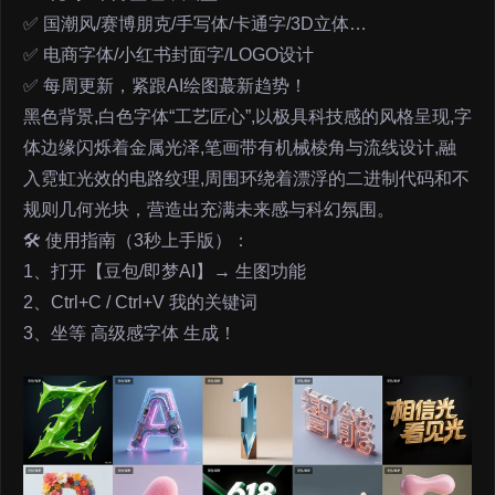
✅ 国潮风/赛博朋克/手写体/卡通字/3D立体…
✅ 电商字体/小红书封面字/LOGO设计
✅ 每周更新，紧跟AI绘图蕞新趋势！
黑色背景,白色字体“工艺匠心”,以极具科技感的风格呈现,字
体边缘闪烁着金属光泽,笔画带有机械棱角与流线设计,融
入霓虹光效的电路纹理,周围环绕着漂浮的二进制代码和不
规则几何光块，营造出充满未来感与科幻氛围。
🛠 使用指南（3秒上手版）：
1、打开【豆包/即梦AI】→ 生图功能
2、Ctrl+C / Ctrl+V 我的关键词
3、坐等 高级感字体 生成！