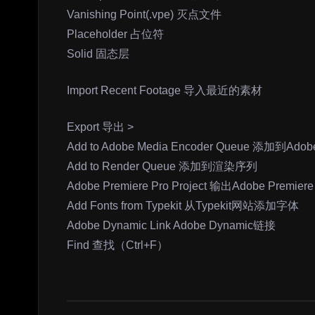
Vanishing Point(.vpe) 灭点文件
Placeholder 占位符
Solid 固态层
Import Recent Footage 导入最近的素材
Export 导出 >
Add to Adobe Media Encoder Queue 添加到A
Add to Render Queue 添加到渲染序列
Adobe Premiere Pro Project 输出Adobe Premier
Add Fonts from Typekit 从Typekit网站添加字体
Adobe Dynamic Link Adobe Dynamic链接
Find 查找（Ctrl+F）