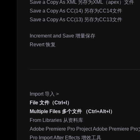
Save a Copy As XML 另存为XML（apex）文件
Save a Copy As CC(14) 另存为CC14文件
Save a Copy As CC(13) 另存为CC13文件
Increment and Save 增量保存
Revert 恢复
Import 导入 >
File 文件（Ctrl+I）
Multiple Files 多个文件 （Ctrl+Alt+I）
From Libraries 从资料库
Adobe Premiere Pro Project Adobe Premiere P
Pro Import After Effects 增效工具