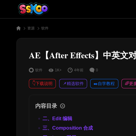
资源
软件
AE【After Effects】中英文
软件
1K+
4年前
0
👇下载说明
📌精选软件
✒️自学教程
🌈更
内容目录
二、Edit 编辑
三、Composition 合成