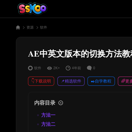
资源
软件
AE中英文版本的切换方法教
软件
2K+
4年前
0
👇下载说明
📌精选软件
✒️自学教程
🌈更
内容目录
方法一
方法二